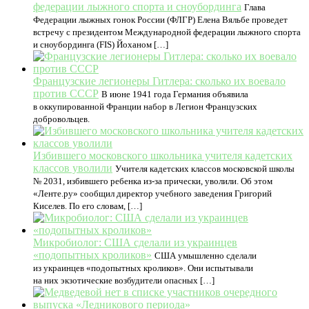
федерации лыжного спорта и сноубординга
Глава
Федерации лыжных гонок России (ФЛГР) Елена Вяльбе проведет
встречу с президентом Международной федерации лыжного спорта
и сноубординга (FIS) Йоханом […]
Французские легионеры Гитлера: cколько их воевало
против СССР
В июне 1941 года Германия объявила
в оккупированной Франции набор в Легион Французских
добровольцев.
Избившего московского школьника учителя кадетских
классов уволили
Учителя кадетских классов московской школы
№ 2031, избившего ребенка из-за прически, уволили. Об этом
«Ленте.ру» сообщил директор учебного заведения Григорий
Киселев. По его словам, […]
Микробиолог: США сделали из украинцев
«подопытных кроликов»
США умышленно сделали
из украинцев «подопытных кроликов». Они испытывали
на них экзотические возбудители опасных […]