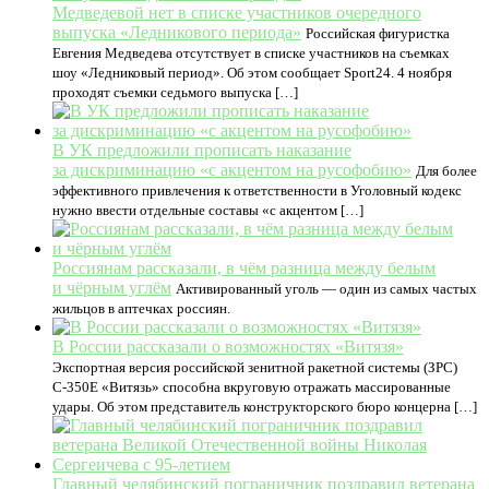
Медведевой нет в списке участников очередного
выпуска «Ледникового периода»
Российская фигуристка
Евгения Медведева отсутствует в списке участников на съемках
шоу «Ледниковый период». Об этом сообщает Sport24. 4 ноября
проходят съемки седьмого выпуска […]
В УК предложили прописать наказание
за дискриминацию «с акцентом на русофобию»
Для более
эффективного привлечения к ответственности в Уголовный кодекс
нужно ввести отдельные составы «с акцентом […]
Россиянам рассказали, в чём разница между белым
и чёрным углём
Активированный уголь — один из самых частых
жильцов в аптечках россиян.
В России рассказали о возможностях «Витязя»
Экспортная версия российской зенитной ракетной системы (ЗРС)
С-350Е «Витязь» способна вкруговую отражать массированные
удары. Об этом представитель конструкторского бюро концерна […]
Главный челябинский пограничник поздравил ветерана