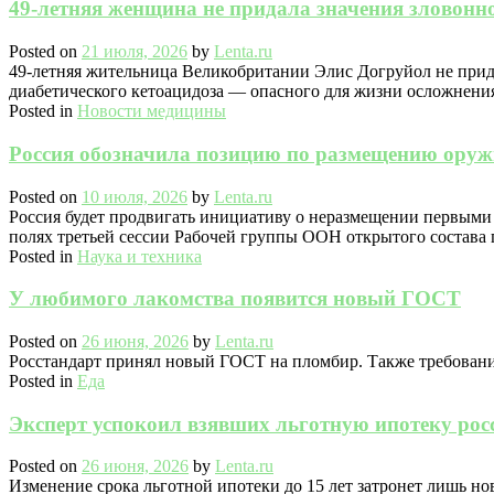
49-летняя женщина не придала значения зловонн
Posted on
21 июля, 2026
by
Lenta.ru
49-летняя жительница Великобритании Элис Догруйол не прида
диабетического кетоацидоза — опасного для жизни осложнения
Posted in
Новости медицины
Россия обозначила позицию по размещению оруж
Posted on
10 июля, 2026
by
Lenta.ru
Россия будет продвигать инициативу о неразмещении первыми 
полях третьей сессии Рабочей группы ООН открытого состава
Posted in
Наука и техника
У любимого лакомства появится новый ГОСТ
Posted on
26 июня, 2026
by
Lenta.ru
Росстандарт принял новый ГОСТ на пломбир. Также требовани
Posted in
Еда
Эксперт успокоил взявших льготную ипотеку рос
Posted on
26 июня, 2026
by
Lenta.ru
Изменение срока льготной ипотеки до 15 лет затронет лишь но