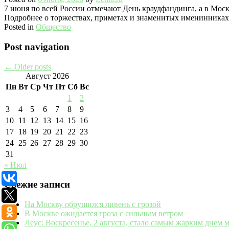
7 июня по всей России отмечают День краудфандинга, а в Мос
Подробнее о торжествах, приметах и знаменитых именинниках
Posted in
Общество
Post navigation
←
Older posts
Август 2026
Пн
Вт
Ср
Чт
Пт
Сб
Вс
1
2
3
4
5
6
7
8
9
10
11
12
13
14
15
16
17
18
19
20
21
22
23
24
25
26
27
28
29
30
31
« Июл
Свежие записи
На Москву обрушился ливень с грозой
В Москве ожидается гроза с сильным ветром
Леус: Воскресенье, 2 августа, стало самым жарким днем м