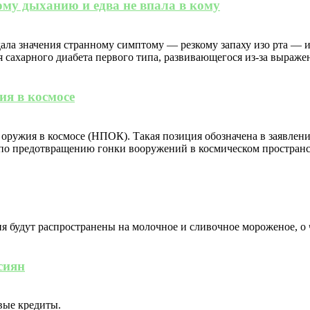
ому дыханию и едва не впала в кому
ла значения странному симптому — резкому запаху изо рта — и 
 сахарного диабета первого типа, развивающегося из-за выраже
ия в космосе
оружия в космосе (НПОК). Такая позиция обозначена в заявлен
 по предотвращению гонки вооружений в космическом пространс
я будут распространены на молочное и сливочное мороженое, о
сиян
вые кредиты.