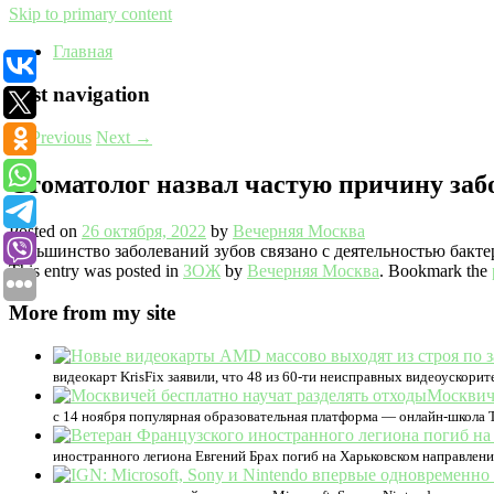
Skip to primary content
Главная
Post navigation
←
Previous
Next
→
Стоматолог назвал частую причину заб
Posted on
26 октября, 2022
by
Вечерняя Москва
Большинство заболеваний зубов связано с деятельностью бакте
This entry was posted in
ЗОЖ
by
Вечерняя Москва
. Bookmark the
More from my site
видеокарт KrisFix заявили, что 48 из 60-ти неисправных видеоускори
Москвиче
с 14 ноября популярная образовательная платформа — онлайн-школа 
иностранного легиона Евгений Брах погиб на Харьковском направлен