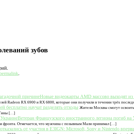
олеваний зубов
рий.
permalink
.
Новые видеокарты AMD массово выходят из 
телей Radeon RX 6900 и RX 6800, которые они получили в течении трёх послед
й бесплатно научат разделять отходы
Жители Москвы смогут освоить 
Тины […]
Ветеран Французского иностранного легиона погиб на
ии фронта. Отмечается, что мужчина с позывным Мали принимал […]
IGN: Microsoft, Sony и Nintendo впер