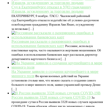
Суд в Екатеринбурге отказал в УДО гражданину
Израиля, осужденному за торговлю людьми
ЕКАТЕРИНБУРГ, 9 ноября. /ТАСС/. Чкаловский районный
суд Екатеринбурга отказал в ходатайстве об условно-досрочном
освобождении гражданину Израиля Ави Янаю, осужденному
за несколько […]
Россиянам рассказали о разоряющих ошибках в
использовании банковских карт
Россияне, используя
пластиковые карты, часто оказываются жертвами мошенников. Об
ошибках в использовании банковских карт рассказала директор
департамента карточного бизнеса и […]
На Украине заявили о создании крупнейшего в мире
минного поля
Во время военных действий на Украине
установили столько мин, что можно сказать о создании самого
большого в мире минного поля, заявил украинский премьер Денис
[…]
В
России выявили 3328 новых случаев COVID-19
За
прошедшие сутки в России выявили 3328 новых cлучаев заражения
COVID-19. Таким образом, общее число зараженных с начала