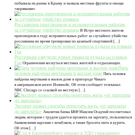
побывала на рынке в Крыму и назвала местные фрукты и овощи
«корявыми».
Россиянина приговорили к исправительным работам
за случайное убийство атамана
В Истре местного жителя
приговорили к году исправительных работ за случайное убийство
россиянина во время тренировки по казачьей спортивной […]
Россиянам озвучили новые правила отдыха на пляжах
Гоа
Ограничения коснуться местных жителей и отдыхающих.
Пять
человек найдены мертвыми в жилом доме
Пять человек
найдены мертвыми в жилом доме в пригороде Чикаго
в американском штате Иллинойс. Об этом сообщает телеканал
NBC Chicago со ссылкой на местную […]
Эксперт назвал способы перестать жить «от зарплаты
до зарплаты»
Аналитик банка БКФ Максим Осадчий посоветовал
людям, которым с трудом удается прожить на зарплату, пользоваться
банковскими картами с кешбэком, а также бросить пить и курить.
Об этом […]